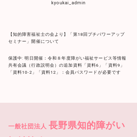
kyoukai_admin
投
【知的障害福祉士の会より】「第18回プチパワーアップ
稿
セミナー」開催について
ナ
保護中: 明日開催：令和８年度障がい福祉サービス等情報
ビ
共有会議（行政説明会）の追加資料「資料6」「資料9」
ゲ
「資料10-2」「資料12」：会員パスワードが必要です
ー
シ
ョ
ン
長野県知的障がい
一般社団法人