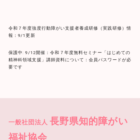
投
令和７年度強度行動障がい支援者養成研修（実践研修）情
稿
報：9/1更新
ナ
保護中: 9/12開催：令和７年度無料セミナー「はじめての
ビ
精神科領域支援」講師資料について：会員パスワードが必
ゲ
要です
ー
シ
ョ
ン
長野県知的障がい
一般社団法人
福祉協会