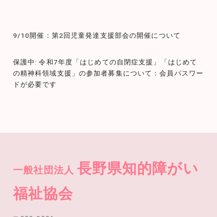
投
9/10開催：第2回児童発達支援部会の開催について
稿
ナ
保護中: 令和7年度「はじめての自閉症支援」「はじめて
の精神科領域支援」の参加者募集について：会員パスワー
ビ
ドが必要です
ゲ
ー
シ
ョ
ン
長野県知的障がい
一般社団法人
福祉協会